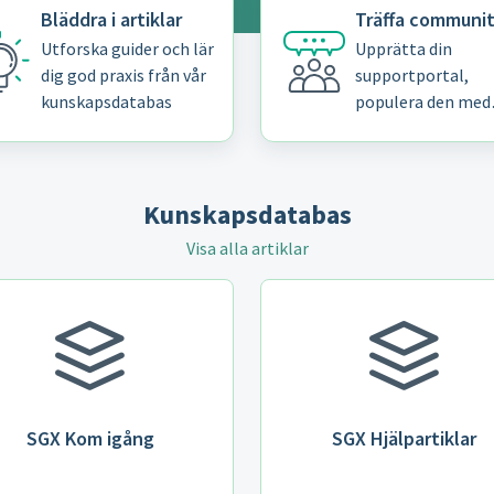
Bläddra i artiklar
Träffa communi
Utforska guider och lär
Upprätta din
dig god praxis från vår
supportportal,
kunskapsdatabas
populera den med
användbara lösni
och skapa en häng
community för di
kunder
Kunskapsdatabas
Visa alla artiklar
SGX Kom igång
SGX Hjälpartiklar