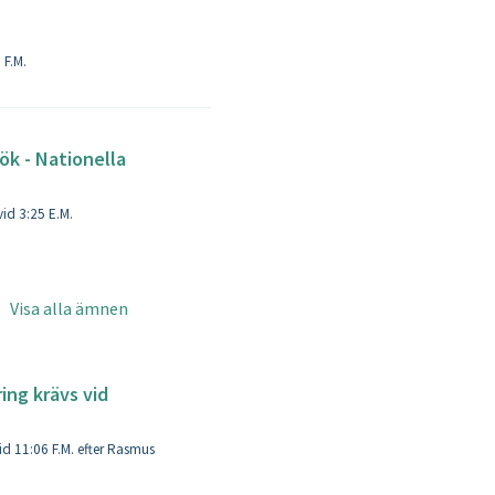
 apr. vid 7:27 F.M.
ök - Nationella
Ändrad den Mån, 8 dec., 2025 vid 3:25 E.M.
Visa alla ämnen
ing krävs vid
id 11:06 F.M. efter Rasmus